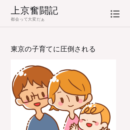
Skip
上京奮闘記
to
都会って大変だぁ
content
東京の子育てに圧倒される